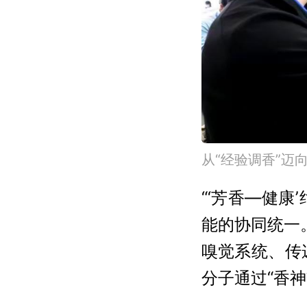
从“经验调香”迈
“‘芳香—健
能的协同统一
嗅觉系统、传
分子通过“香