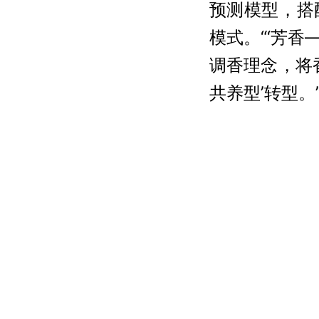
预测模型，搭
模式。“‘芳香
调香理念，将
共养型’转型。
近年来，该校
转化。数据显
把科技创新优
编辑：李梦一