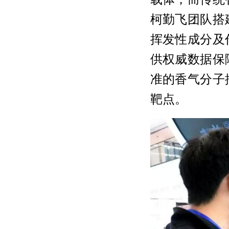
柯勤飞团队搭
挥发性成分及
供权威数据保
准的香气分子
靶点。