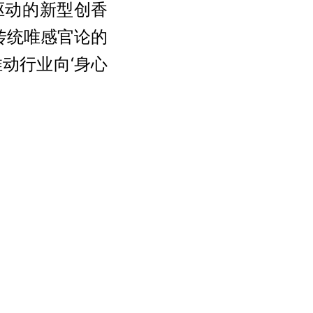
驱动的新型创香
了传统唯感官论的
动行业向‘身心
动科研成果高效
20亿元，切实