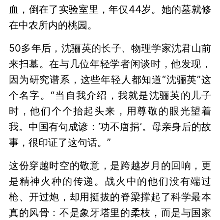
血，倒在了实验室里，年仅44岁。她的墓就修
在中农所内的桃园。
50多年后，沈骊英的长子、物理学家沈君山前
来扫墓。在与几位年轻学者闲谈时，他发现，
因为研究谱系，这些年轻人都知道“沈骊英”这
个名字。“当自我介绍，我就是沈骊英的儿子
时，他们个个抬起头来，用尊敬的眼光望着
我。中国有句成谚：‘功不唐捐’。母亲身后的故
事，很印证了这句话。”
这份穿越时空的敬意，是跨越岁月的回响，更
是精神火种的传递。战火中的他们没有端过
枪、开过炮，却用挺拔的脊梁撑起了科学最本
真的风骨：不是象牙塔里的柔枝，而是与国家