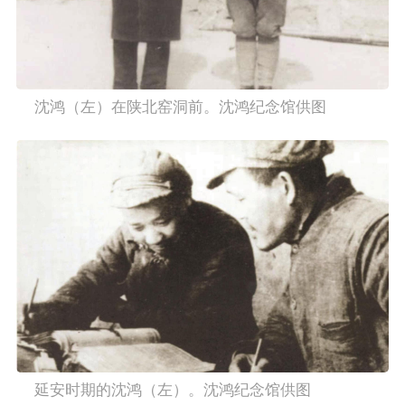
    沈鸿（左）在陕北窑洞前。沈鸿纪念馆供图
    延安时期的沈鸿（左）。沈鸿纪念馆供图