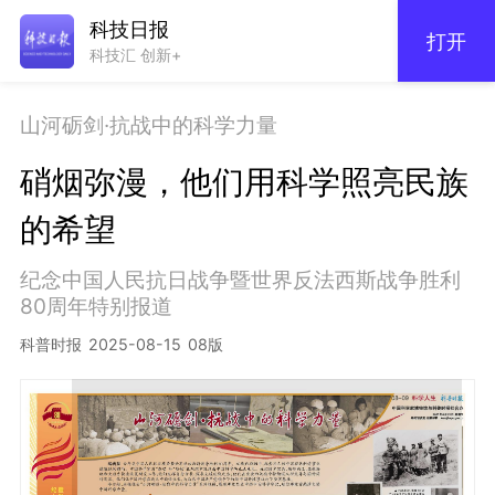
科技日报
打开
科技汇 创新+
山河砺剑·抗战中的科学力量
硝烟弥漫，他们用科学照亮民族
的希望
纪念中国人民抗日战争暨世界反法西斯战争胜利
80周年特别报道
科普时报
2025-08-15
08版