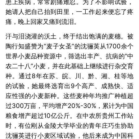
患上疾病，常常剧痛难忍。为了不影响试验，
她请人把自己抬到田里，一工作起来便忘了疼
痛，晚上回家又痛到流泪。
汗与泪浇灌的沃土，终于结出饱满的麦穗。被
陶行知盛赞为“麦子女圣”的沈骊英从1700余个
世界小麦品种资源中，筛选出丰产、抗病的“中
农二十八”小麦，并在此基础上继续进行杂交育
种。通过8年在苏、皖、川、黔、湘、桂等地
的试验，她最终选育出9个高产、成熟快、适
应性强的小麦新种。这些麦种年均推广种植超
过300万亩，平均增产20%-30%，累计为中国
粮食增产超过10亿公斤。在中农所贵州工作站
时，有位刚从金陵大学毕业的青年庄巧生协助
沈骊英进行小麦区域试验，他后来成为中国科