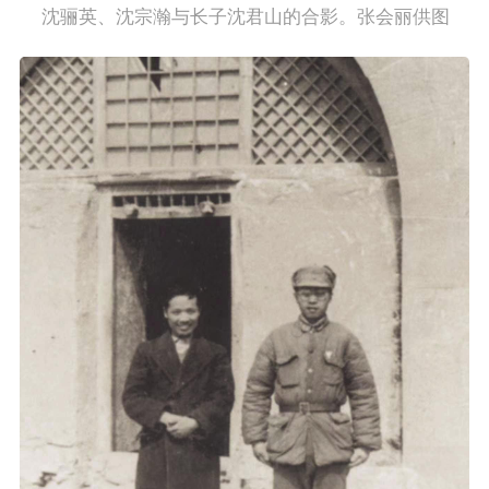
    沈骊英、沈宗瀚与长子沈君山的合影。张会丽供图