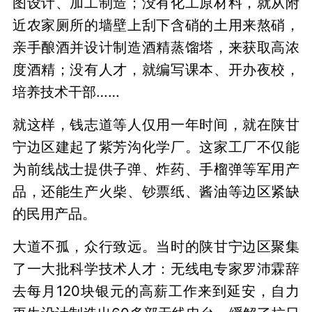
图设计、加工制造；没有化工原材料，就从附
近农家厕所的墙壁上刮下含硝的土用来熬硝，
亲手酿酒并设计制造酒精蒸馏塔，来获取高浓
度酒精；没有人才，就编写课本、开办夜校，
培养技术干部……
就这样，钱志道等人仅用一年时间，就在陕甘
宁边区建起了紫芳沟化学厂。这家工厂不仅能
为前线战士提供子弹、炸药、手榴弹等军用产
品，还能生产火柴、钞票纸、酱油等边区紧缺
的民用产品。
大道不孤，众行致远。当时的陕甘宁边区聚集
了一大批科学技术人才：无线电专家罗沛霖辞
去每月120块银元的高薪工作来到延安，自力