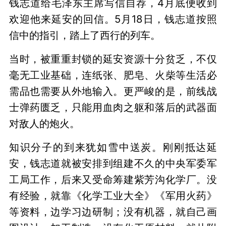
钱志道给毛泽东主席写信自荐，4月底便收到
欢迎他来延安的回信。5月18日，钱志道按照
信中的指引，踏上了西行的列车。
当时，被重重封锁的延安资源十分贫乏，不仅
毫无工业基础，连纸张、肥皂、火柴等生活必
需品也需要从外地输入。更严峻的是，前线战
士弹药匮乏，只能用血肉之躯和落后的武器面
对敌人的炮火。
知识分子的到来犹如雪中送炭。刚刚抵达延
安，钱志道就被安排到组建不久的中央军委军
工局工作，后来又受命筹建紫芳沟化学厂。没
有经验，就靠《化学工业大全》《军用火药》
等资料，边学习边研制；没有机器，就自己画